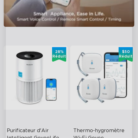
28%
$50
Réduit
Réduit
Purificateur d'Air 
Thermo-hygromètre 
Intelligent GoveeLife 
Wi-Fi Govee