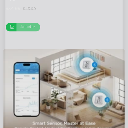
Thermometer H5075
$34.99
$43.99
Acheter
close