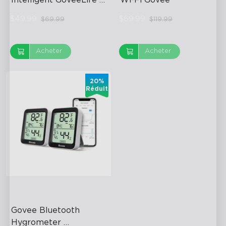
Lite
$49.99
$69.99
$69.99
$119.99
Acheter
Acheter
20%
Réduit
Govee Bluetooth 
Hygrometer 