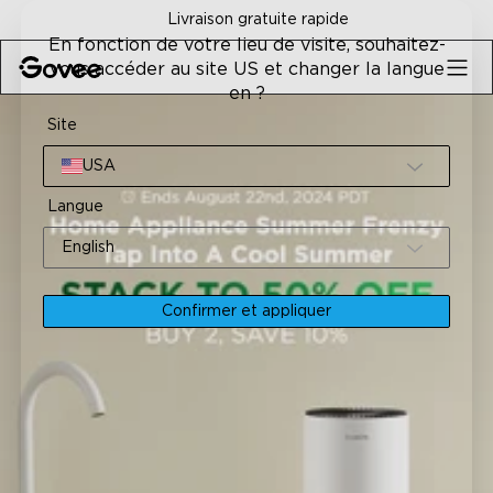
Skip to content
Livraison gratuite rapide
En fonction de votre lieu de visite, souhaitez-
vous accéder au site US et changer la langue
en ?
Site
USA
Langue
English
Confirmer et appliquer