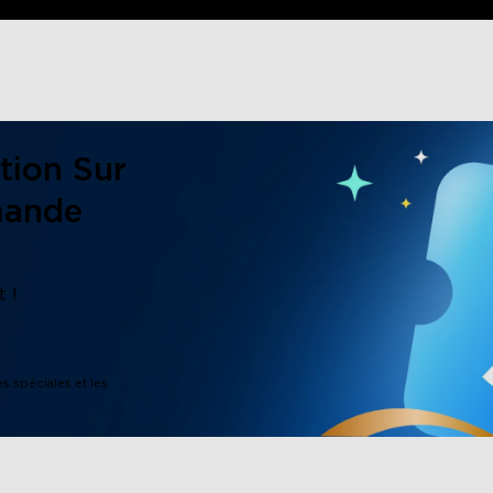
tion Sur
mande
 !
:
es spéciales et les