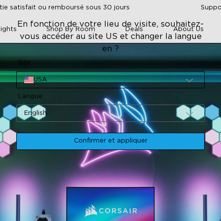
tie satisfait ou remboursé sous 30 jours
Suppor
En fonction de votre lieu de visite, souhaitez-
ights
Shop By Room
Deals
About Us
vous accéder au site US et changer la langue
en ?
Site
USA
Langue
English
Confirmer et appliquer