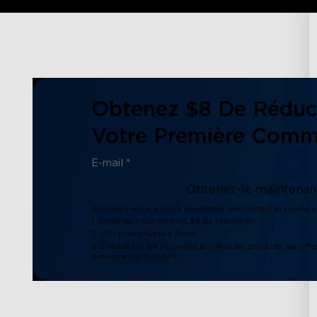
Obtenez $8 De Réduc
Votre Première Com
Obtenez-le maintenant
Abonnez-vous à notre newsletter maintenant et recevez 
1. Code de coupon avec $8 de réduction
2. 100 points Govee Store
3. E-mails sur les nouvelles arrivées de produits, les offr
événements exclusifs