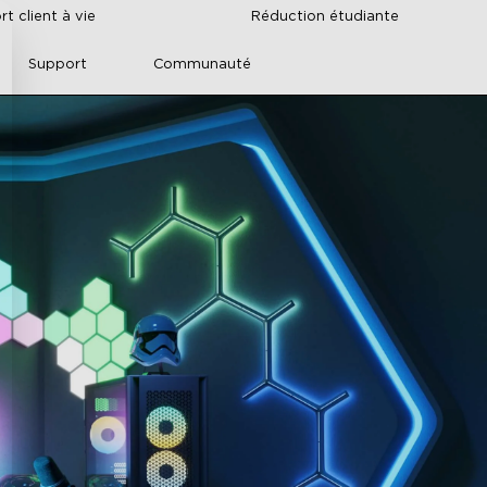
t client à vie
Réduction étudiante
Support
Communauté