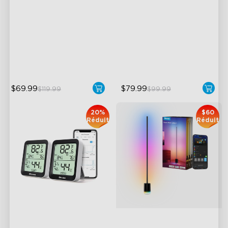
Govee 12 Pouces
Wireless App Monitoring
Multicolored Lighting
High-Precision Sensor
Adjustable Brightness and
Color Temperature
2-Year Data Storage
Smart Control
$69.99
$79.99
$119.99
$99.99
20%
$60
Réduit
Réduit