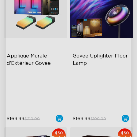
Applique Murale 
Govee Uplighter Floor 
d'Extérieur Govee
Lamp
RGBIC Lighting Effects
3 Independent Lighting
Zones
1500 Lumens White Light
Dynamic Ripple Effects
IP65-Rated Outdoor
Reliability
"Auto-Run" Feature
$169.99
$169.99
$219.99
$199.99
$50
$50