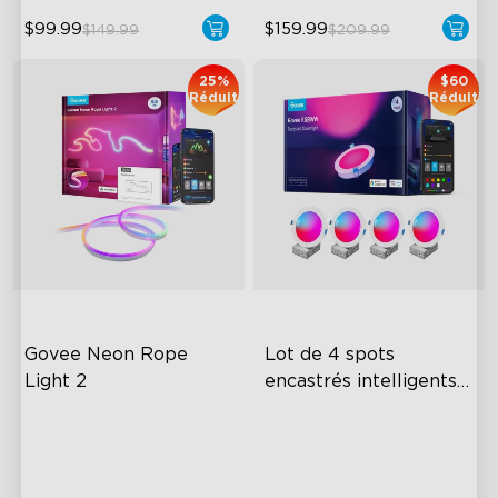
$99.99
$159.99
$149.99
$209.99
25%
$60
Réduit
Réduit
Govee Neon Rope 
Lot de 4 spots 
Light 2
encastrés intelligents 
RGBWW 6 pouces 
Soft Flexible Material
Flexible Connectivity
Govee
AI Lighting Bot
Multiple Lighting Options
Model Calibration
Multiple Scene Modes