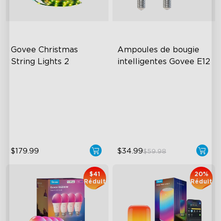
Govee Christmas 
Ampoules de bougie 
String Lights 2
intelligentes Govee E12
130+ Preset Scene Modes
Tunable White Lighting
Shape Mapping Technology
Dimmable Brightness
IP65 Waterproof and Dust-
Group Control
Proof
$179.99
$34.99
$59.98
$41
20%
Réduit
Réduit