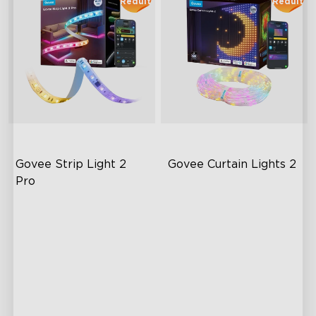
Réduit
Réduit
Govee Strip Light 2 
Govee Curtain Lights 2
Pro
Bendable, Cuttable,
Explore Your Creativity with
Connectable
AI Content
5-in-1 RGBIC+ Technology
Visualized Patterns and
Smooth GIF Displays
LuminBlend Color System
Unlock More with DIY
Functions