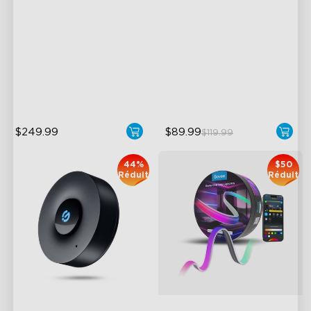
bureaux
HDR Triple-Camera Precision
RGBIC Lighting Effects
Multi-Zone Calibration and
123 Scene Modes
Dual-Exposure Algorithm
360° 4-sided Color
16-Bit RGBWWIC Chips &
Matching
LuminBlend™
$249.99
$89.99
$119.99
44%
$50
Réduit
Réduit