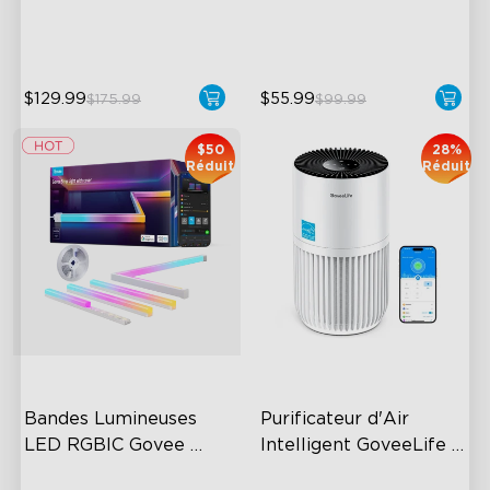
Intelligent Auto Mode
±0.54°F and ±3% RH
$129.99
$55.99
$175.99
$99.99
$50
28%
Réduit
Réduit
Bandes Lumineuses 
Purificateur d'Air 
LED RGBIC Govee 
Intelligent GoveeLife 
avec Couvercles
Lite
Cuttable and Connectable
3-in-1 HEPA Filter