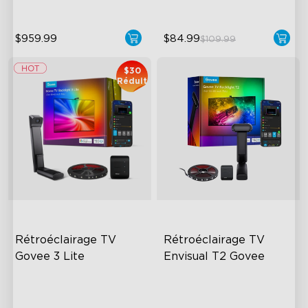
$959.99
$84.99
$109.99
$30
Réduit
Rétroéclairage TV 
Rétroéclairage TV 
Govee 3 Lite
Envisual T2 Govee
Fish-Eye Correction Camera
Govee Envisual Technology
Technology
Innovative Dual Camera