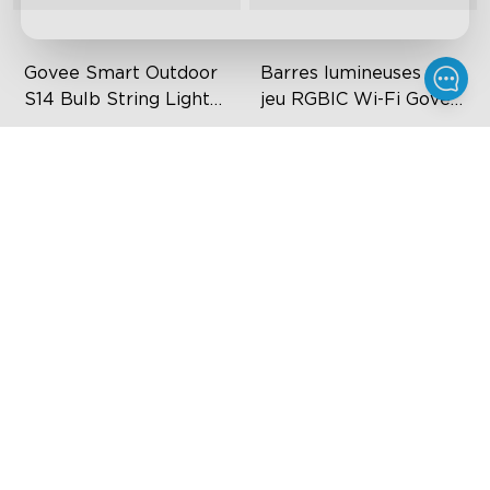
Govee Smart Outdoor 
Barres lumineuses de 
S14 Bulb String Lights 
jeu RGBIC Wi-Fi Govee 
2
avec contrôleur 
IP66-rated waterproof
RGBIC Lighting Effects
intelligent
RGBICW Technology
DIY Personalization
100+ Scene Modes
Variety of Scene Modes
$109.99
$89.99
$139.99
$119.99
$60
$30
Réduit
Réduit