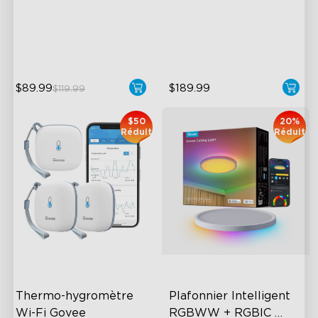
Upgraded Envisual
Design
Technology
Enhanced RGBIC Lighting
4-in-1 Lamp Beads
$89.99
$189.99
$119.99
$50
20%
Réduit
Réduit
Thermo-hygromètre 
Plafonnier Intelligent 
Wi-Fi Govee
RGBWW + RGBIC 