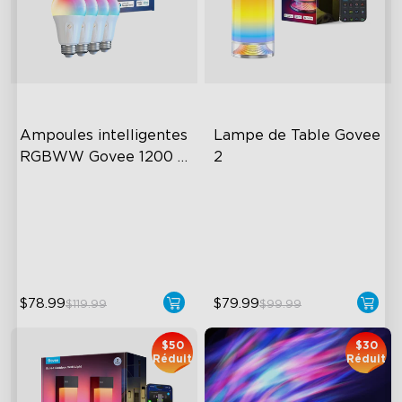
close
Ampoules intelligentes 
Lampe de Table Govee 
RGBWW Govee 1200 
2
Lumens
A19-E26 Bulbs
Newly Preset Modes
1200 Lumens Brightness
DIY Creation Support
Multiple App Modes
Pat-to-Wake Mode
$78.99
$79.99
$119.99
$99.99
$50
$30
Réduit
Réduit