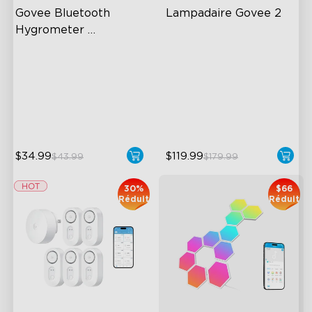
Govee Bluetooth 
Lampadaire Govee 2
Hygrometer 
Thermometer H5075
196ft Whole-Home
Upgraded Modern Design
Coverage
1725 lm Brightness
App Alert
DreamView Syncing
High Accuracy
$34.99
$119.99
$43.99
$179.99
30%
$66
Réduit
Réduit