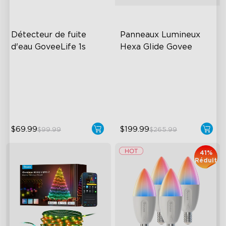
Détecteur de fuite 
Panneaux Lumineux 
d'eau GoveeLife 1s
Hexa Glide Govee
1804ft Monitor Range
RBGIC Light Effects
IP67 Waterproof
DIY Design
5-Year Battery Life
Animated Effects
$69.99
$199.99
$99.99
$265.99
41%
Réduit