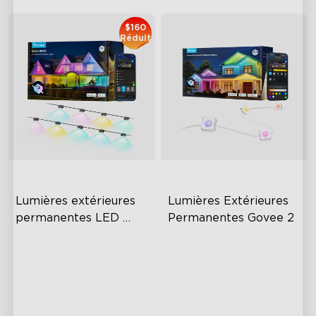
$160
Réduit
Lumières extérieures 
Lumières Extérieures 
permanentes LED 
Permanentes Govee 2
RGBIC Govee
Festive RGBIC Lighting
AI Light Show
75 Scene Modes
VHB Glue and Clips
IP67 Waterproof
Matter Support