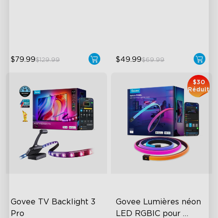
60 LEDs/m with Covers
360°Airflow
50 Customizable Segments
App & Voice Control
$79.99
$49.99
$129.99
$69.99
$30
Réduit
Govee TV Backlight 3 
Govee Lumières néon 
Pro
LED RGBIC pour 