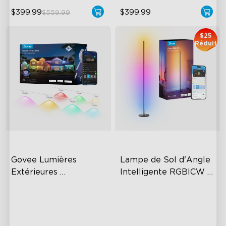
$399.99
$399.99
$559.99
$25
Réduit
Govee Lumières 
Lampe de Sol d'Angle 
Extérieures 
Intelligente RGBICW 
Permanentes Pro
Govee
Cuttable and Extendable
Dynamic RGBIC Color
RGBWWIC Lighting Effects
Sync with Music
Matter Support
Hands-Free Control