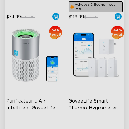
Achetez 2 Économisez
10%
$74.99
$119.99
$99.99
$179.99
$46
44%
Réduit
Réduit
Purificateur d'Air 
GoveeLife Smart 
Intelligent GoveeLife 2 
Thermo-Hygrometer 
Pro
2s Lite
3-Stage Filtration
262ft Bluetooth Range
24dB for Minimal Noise
2s Sampling Interval